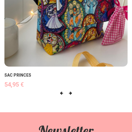
SAC PRINCES
Precio
54,95 €
Newsletter